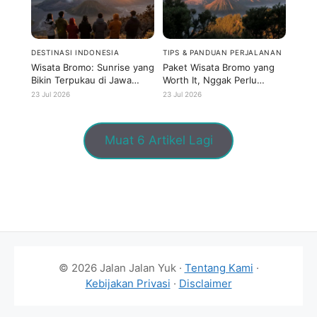
DESTINASI INDONESIA
TIPS & PANDUAN PERJALANAN
Wisata Bromo: Sunrise yang
Paket Wisata Bromo yang
Bikin Terpukau di Jawa
Worth It, Nggak Perlu
Timur
Keluar Banyak Duit
23 Jul 2026
23 Jul 2026
Muat 6 Artikel Lagi
© 2026 Jalan Jalan Yuk ·
Tentang Kami
·
Kebijakan Privasi
·
Disclaimer