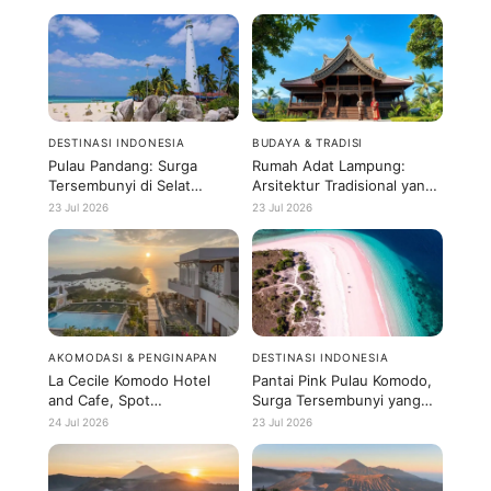
DESTINASI INDONESIA
BUDAYA & TRADISI
Pulau Pandang: Surga
Rumah Adat Lampung:
Tersembunyi di Selat
Arsitektur Tradisional yang
Malaka yang Belum Banyak
Bikin Terpesona
23 Jul 2026
23 Jul 2026
Diketahui
AKOMODASI & PENGINAPAN
DESTINASI INDONESIA
La Cecile Komodo Hotel
Pantai Pink Pulau Komodo,
and Cafe, Spot
Surga Tersembunyi yang
Instagramable di Labuan
Wajib Dikunjungi
24 Jul 2026
23 Jul 2026
Bajo