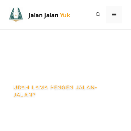
Skip
to
Menu
content
UDAH LAMA PENGEN JALAN-
JALAN?
12 Toko Batik di
Jogja: Harga,