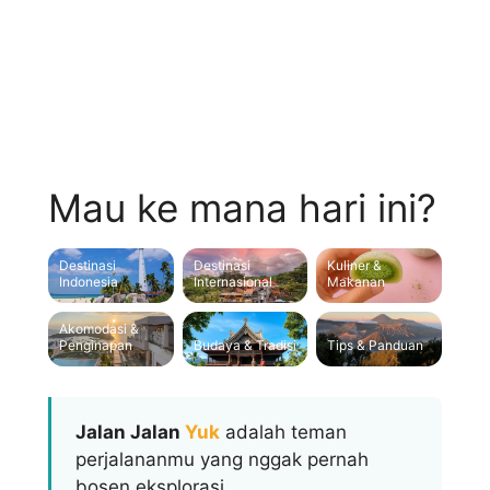
Lokasi, dan Ciri
Khasnya
Mau ke mana hari ini?
Destinasi
Destinasi
Kuliner &
Indonesia
Internasional
Makanan
Akomodasi &
Penginapan
Budaya & Tradisi
Tips & Panduan
Jalan Jalan
Yuk
adalah teman
perjalananmu yang nggak pernah
bosen eksplorasi.