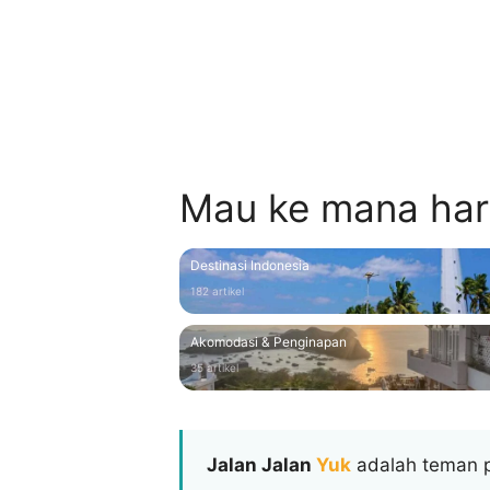
10 hotel di Pangandaran dekat pan
Rp100rb hingga bintang 4, lengkap
Mau ke mana hari
Destinasi Indonesia
182 artikel
Akomodasi & Penginapan
35 artikel
Jalan Jalan
Yuk
adalah teman p