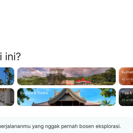
tai terbaik 2026: dari budget
 harga & review jujur tamu.
 ini?
Destinasi Internasional
Kuline
28 artikel
45 artik
Budaya & Tradisi
Tips &
24 artikel
22 artik
erjalananmu yang nggak pernah bosen eksplorasi.