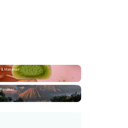
r & Makanan
el
 Panduan
el