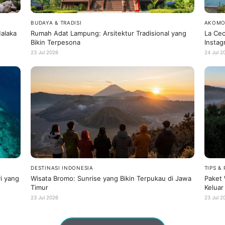
BUDAYA & TRADISI
AKOMO
alaka
Rumah Adat Lampung: Arsitektur Tradisional yang
La Cec
Bikin Terpesona
Instag
23 Jul 2026
24 Jul 2
DESTINASI INDONESIA
TIPS &
i yang
Wisata Bromo: Sunrise yang Bikin Terpukau di Jawa
Paket 
Timur
Keluar
23 Jul 2026
23 Jul 2