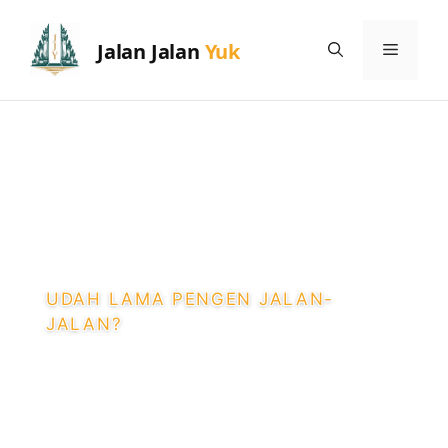
Skip
to
Menu
content
UDAH LAMA PENGEN JALAN-
JALAN?
12 Toko Batik di
Jogja: Harga,