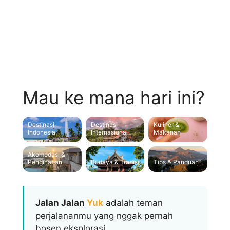
Lokasi, dan Ciri
Khasnya
Mau ke mana hari ini?
Destinasi
Destinasi
Kuliner &
Indonesia
Internasional
Makanan
Akomodasi &
Penginapan
Budaya & Tradisi
Tips & Panduan
Jalan Jalan
Yuk
adalah teman
perjalananmu yang nggak pernah
bosen eksplorasi.