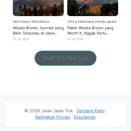
DESTINASI INDONESIA
TIPS & PANDUAN PERJALANAN
Wisata Bromo: Sunrise yang
Paket Wisata Bromo yang
Bikin Terpukau di Jawa
Worth It, Nggak Perlu
Timur
Keluar Banyak Duit
23 Jul 2026
23 Jul 2026
Muat 6 Artikel Lagi
© 2026 Jalan Jalan Yuk ·
Tentang Kami
·
Kebijakan Privasi
·
Disclaimer