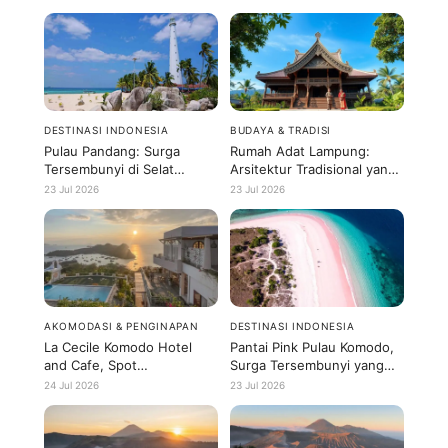
DESTINASI INDONESIA
BUDAYA & TRADISI
Pulau Pandang: Surga
Rumah Adat Lampung:
Tersembunyi di Selat
Arsitektur Tradisional yang
Malaka yang Belum Banyak
Bikin Terpesona
23 Jul 2026
23 Jul 2026
Diketahui
AKOMODASI & PENGINAPAN
DESTINASI INDONESIA
La Cecile Komodo Hotel
Pantai Pink Pulau Komodo,
and Cafe, Spot
Surga Tersembunyi yang
Instagramable di Labuan
Wajib Dikunjungi
24 Jul 2026
23 Jul 2026
Bajo