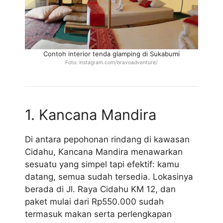
Contoh interior tenda glamping di Sukabumi
Foto: instagram.com/bravoadventure/
1. Kancana Mandira
Di antara pepohonan rindang di kawasan
Cidahu, Kancana Mandira menawarkan
sesuatu yang simpel tapi efektif: kamu
datang, semua sudah tersedia. Lokasinya
berada di Jl. Raya Cidahu KM 12, dan
paket mulai dari Rp550.000 sudah
termasuk makan serta perlengkapan