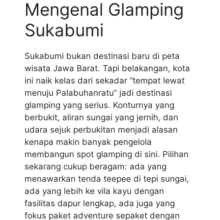
Mengenal Glamping
Sukabumi
Sukabumi bukan destinasi baru di peta
wisata Jawa Barat. Tapi belakangan, kota
ini naik kelas dari sekadar “tempat lewat
menuju Palabuhanratu” jadi destinasi
glamping yang serius. Konturnya yang
berbukit, aliran sungai yang jernih, dan
udara sejuk perbukitan menjadi alasan
kenapa makin banyak pengelola
membangun spot glamping di sini. Pilihan
sekarang cukup beragam: ada yang
menawarkan tenda teepee di tepi sungai,
ada yang lebih ke vila kayu dengan
fasilitas dapur lengkap, ada juga yang
fokus paket adventure sepaket dengan