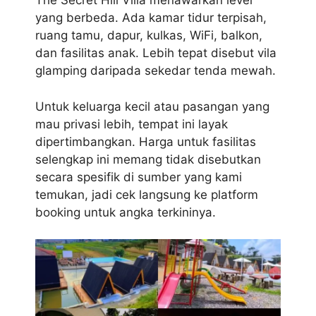
The Secret Hill Villa menawarkan level
yang berbeda. Ada kamar tidur terpisah,
ruang tamu, dapur, kulkas, WiFi, balkon,
dan fasilitas anak. Lebih tepat disebut vila
glamping daripada sekedar tenda mewah.
Untuk keluarga kecil atau pasangan yang
mau privasi lebih, tempat ini layak
dipertimbangkan. Harga untuk fasilitas
selengkap ini memang tidak disebutkan
secara spesifik di sumber yang kami
temukan, jadi cek langsung ke platform
booking untuk angka terkininya.