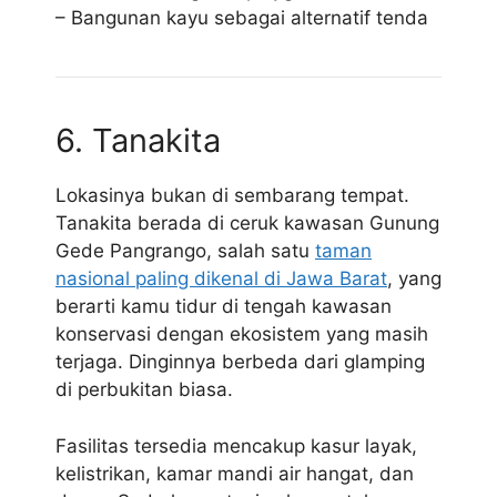
– Bangunan kayu sebagai alternatif tenda
6. Tanakita
Lokasinya bukan di sembarang tempat.
Tanakita berada di ceruk kawasan Gunung
Gede Pangrango, salah satu
taman
nasional paling dikenal di Jawa Barat
, yang
berarti kamu tidur di tengah kawasan
konservasi dengan ekosistem yang masih
terjaga. Dinginnya berbeda dari glamping
di perbukitan biasa.
Fasilitas tersedia mencakup kasur layak,
kelistrikan, kamar mandi air hangat, dan