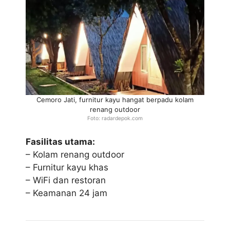
Cemoro Jati, furnitur kayu hangat berpadu kolam
renang outdoor
Foto: radardepok.com
Fasilitas utama:
– Kolam renang outdoor
– Furnitur kayu khas
– WiFi dan restoran
– Keamanan 24 jam