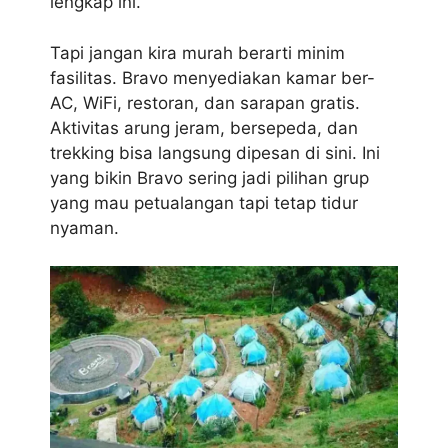
lengkap ini.
Tapi jangan kira murah berarti minim
fasilitas. Bravo menyediakan kamar ber-
AC, WiFi, restoran, dan sarapan gratis.
Aktivitas arung jeram, bersepeda, dan
trekking bisa langsung dipesan di sini. Ini
yang bikin Bravo sering jadi pilihan grup
yang mau petualangan tapi tetap tidur
nyaman.