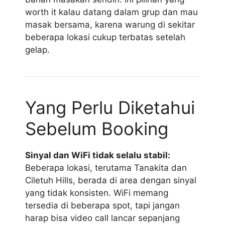
worth it kalau datang dalam grup dan mau
masak bersama, karena warung di sekitar
beberapa lokasi cukup terbatas setelah
gelap.
Yang Perlu Diketahui
Sebelum Booking
Sinyal dan WiFi tidak selalu stabil:
Beberapa lokasi, terutama Tanakita dan
Ciletuh Hills, berada di area dengan sinyal
yang tidak konsisten. WiFi memang
tersedia di beberapa spot, tapi jangan
harap bisa video call lancar sepanjang