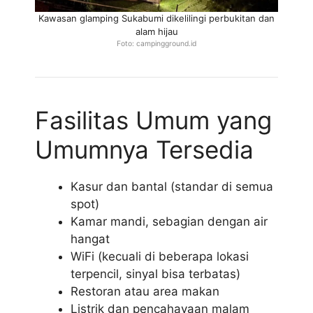
Kawasan glamping Sukabumi dikelilingi perbukitan dan
alam hijau
Foto: campingground.id
Fasilitas Umum yang
Umumnya Tersedia
Kasur dan bantal (standar di semua
spot)
Kamar mandi, sebagian dengan air
hangat
WiFi (kecuali di beberapa lokasi
terpencil, sinyal bisa terbatas)
Restoran atau area makan
Listrik dan pencahayaan malam