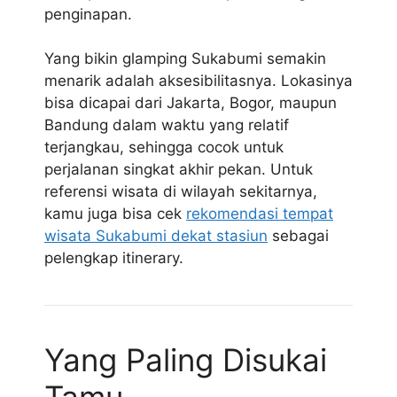
penginapan.
Yang bikin glamping Sukabumi semakin
menarik adalah aksesibilitasnya. Lokasinya
bisa dicapai dari Jakarta, Bogor, maupun
Bandung dalam waktu yang relatif
terjangkau, sehingga cocok untuk
perjalanan singkat akhir pekan. Untuk
referensi wisata di wilayah sekitarnya,
kamu juga bisa cek
rekomendasi tempat
wisata Sukabumi dekat stasiun
sebagai
pelengkap itinerary.
Yang Paling Disukai