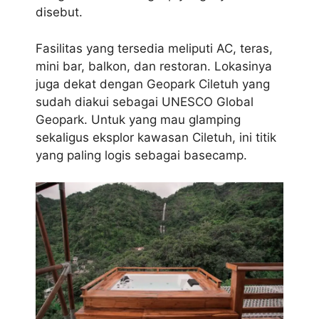
disebut.
Fasilitas yang tersedia meliputi AC, teras,
mini bar, balkon, dan restoran. Lokasinya
juga dekat dengan Geopark Ciletuh yang
sudah diakui sebagai UNESCO Global
Geopark. Untuk yang mau glamping
sekaligus eksplor kawasan Ciletuh, ini titik
yang paling logis sebagai basecamp.