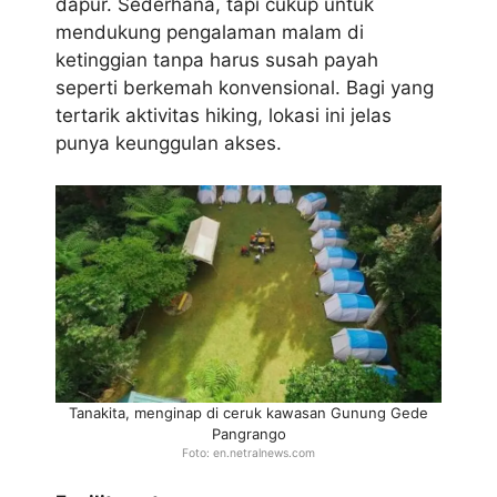
dapur. Sederhana, tapi cukup untuk
mendukung pengalaman malam di
ketinggian tanpa harus susah payah
seperti berkemah konvensional. Bagi yang
tertarik aktivitas hiking, lokasi ini jelas
punya keunggulan akses.
Tanakita, menginap di ceruk kawasan Gunung Gede
Pangrango
Foto: en.netralnews.com