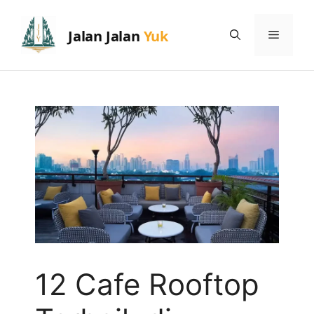
Skip
to
Menu
content
12 Cafe Rooftop