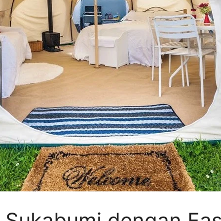
 Sukabumi dengan Fasi