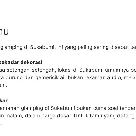
mu
glamping di Sukabumi, ini yang paling sering disebut t
sekadar dekorasi
rasa setengah-setengah, lokasi di Sukabumi umumnya 
ara burung dan gemericik air bukan rekaman audio, mel
ain.
akan
amanan glamping di Sukabumi bukan cuma soal tendany
malam, dalam harga dasar. Untuk tamu yang datang dar
.