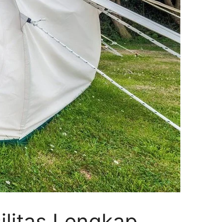
litas Lengkap