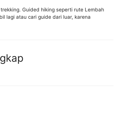
trekking. Guided hiking seperti rute Lembah
agi atau cari guide dari luar, karena
ngkap