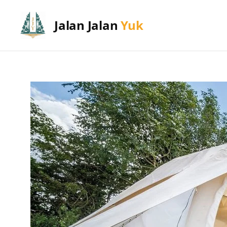
Skip
to
content