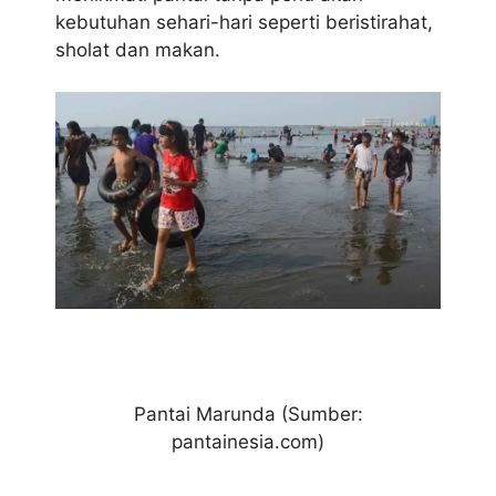
kebutuhan sehari-hari seperti beristirahat,
sholat dan makan.
Pantai Marunda (Sumber:
pantainesia.com)