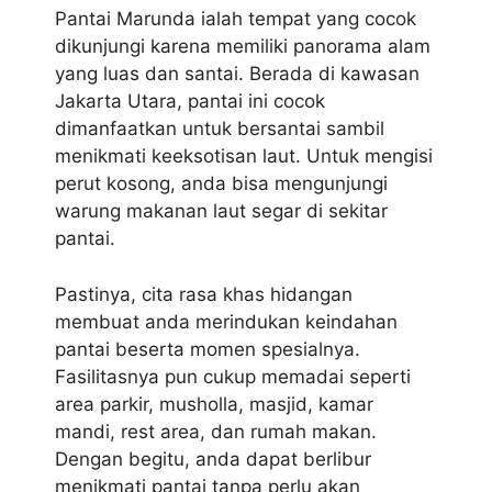
Pantai Marunda ialah tempat yang cocok
dikunjungi karena memiliki panorama alam
yang luas dan santai. Berada di kawasan
Jakarta Utara, pantai ini cocok
dimanfaatkan untuk bersantai sambil
menikmati keeksotisan laut. Untuk mengisi
perut kosong, anda bisa mengunjungi
warung makanan laut segar di sekitar
pantai.
Pastinya, cita rasa khas hidangan
membuat anda merindukan keindahan
pantai beserta momen spesialnya.
Fasilitasnya pun cukup memadai seperti
area parkir, musholla, masjid, kamar
mandi, rest area, dan rumah makan.
Dengan begitu, anda dapat berlibur
menikmati pantai tanpa perlu akan