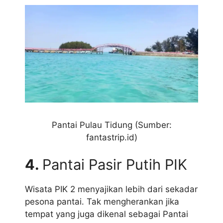
Pantai Pulau Tidung (Sumber:
fantastrip.id)
4.
Pantai Pasir Putih PIK
Wisata PIK 2 menyajikan lebih dari sekadar
pesona pantai. Tak mengherankan jika
tempat yang juga dikenal sebagai Pantai