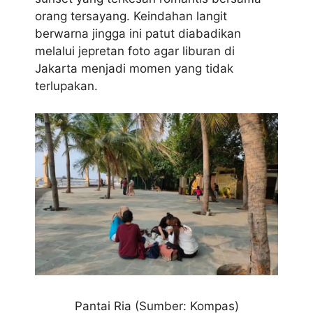
orang tersayang. Keindahan langit
berwarna jingga ini patut diabadikan
melalui jepretan foto agar liburan di
Jakarta menjadi momen yang tidak
terlupakan.
Pantai Ria (Sumber: Kompas)