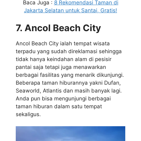
Baca Juga :
8 Rekomendasi Taman di
Jakarta Selatan untuk Santai, Gratis!
7. Ancol Beach City
Ancol Beach City ialah tempat wisata
terpadu yang sudah direklamasi sehingga
tidak hanya keindahan alam di pesisir
pantai saja tetapi juga menawarkan
berbagai fasilitas yang menarik dikunjungi.
Beberapa taman hiburannya yakni Dufan,
Seaworld, Atlantis dan masih banyak lagi.
Anda pun bisa mengunjungi berbagai
taman hiburan dalam satu tempat
sekaligus.