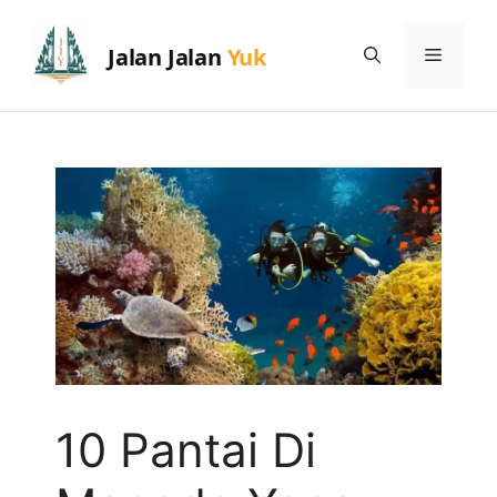
Skip
to
Menu
content
10 Pantai Di