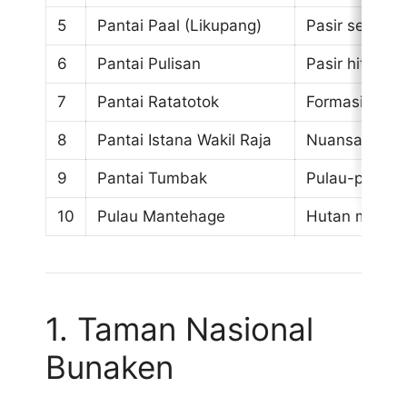
5
Pantai Paal (Likupang)
Pasir seputih
6
Pantai Pulisan
Pasir hitam v
7
Pantai Ratatotok
Formasi batua
8
Pantai Istana Wakil Raja
Nuansa histor
9
Pantai Tumbak
Pulau-pulau k
10
Pulau Mantehage
Hutan mangro
1. Taman Nasional
Bunaken