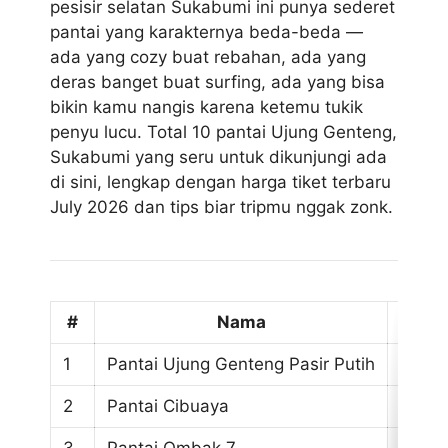
pesisir selatan Sukabumi ini punya sederet
pantai yang karakternya beda-beda —
ada yang cozy buat rebahan, ada yang
deras banget buat surfing, ada yang bisa
bikin kamu nangis karena ketemu tukik
penyu lucu. Total 10 pantai Ujung Genteng,
Sukabumi yang seru untuk dikunjungi ada
di sini, lengkap dengan harga tiket terbaru
July 2026 dan tips biar tripmu nggak zonk.
#
Nama
1
Pantai Ujung Genteng Pasir Putih
Pasir
2
Pantai Cibuaya
Tenan
3
Pantai Ombak 7
Spot 