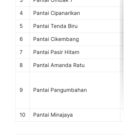
4
Pantai Cipanarikan
Sepi, 
5
Pantai Tenda Biru
Sunse
6
Pantai Cikembang
Batu 
7
Pantai Pasir Hitam
Pasir
8
Pantai Amanda Ratu
Batu 
9
Pantai Pangumbahan
Penan
10
Pantai Minajaya
Diseb