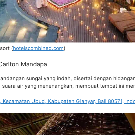
ort (
hotelscombined.com
)
 Carlton Mandapa
ndangan sungai yang indah, disertai dengan hidangan
an suara air yang menenangkan, membuat tempat ini men
, Kecamatan Ubud, Kabupaten Gianyar, Bali 80571, Ind