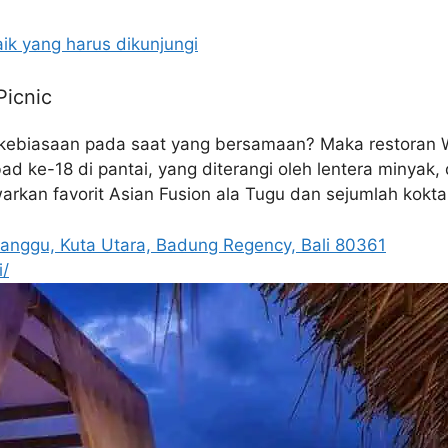
baik yang harus dikunjungi
Picnic
r kebiasaan pada saat yang bersamaan? Maka restoran W
ad ke-18 di pantai, yang diterangi oleh lentera minyak,
kan favorit Asian Fusion ala Tugu dan sejumlah koktail 
 Canggu, Kuta Utara, Badung Regency, Bali 80361
i/