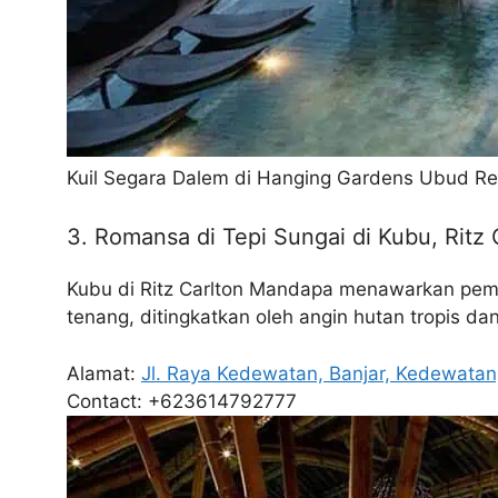
Kuil Segara Dalem di Hanging Gardens Ubud Res
3. Romansa di Tepi Sungai di Kubu, Ritz
Kubu di Ritz Carlton Mandapa menawarkan pema
tenang, ditingkatkan oleh angin hutan tropis d
Alamat:
Jl. Raya Kedewatan, Banjar, Kedewatan
Contact: +623614792777