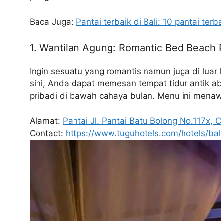
Baca Juga:
Pantai terbaik di Bali: 10 pantai ter
1. Wantilan Agung: Romantic Bed Beach 
Ingin sesuatu yang romantis namun juga di lua
sini, Anda dapat memesan tempat tidur antik ab
pribadi di bawah cahaya bulan. Menu ini menawar
Alamat:
Pantai Jl. Pantai Batu Bolong No.117x,
Contact:
https://www.tuguhotels.com/hotels/bal