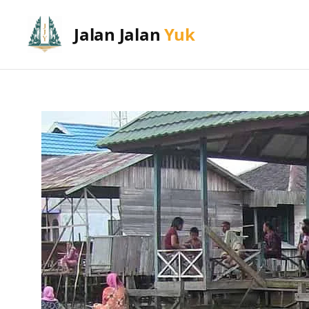
Skip
to
content