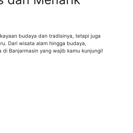
kayaan budaya dan tradisinya, tetapi juga
u. Dari wisata alam hingga budaya,
a di Banjarmasin yang wajib kamu kunjungi!