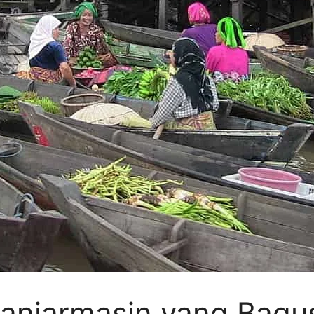
Banjarmasin yang Bagu