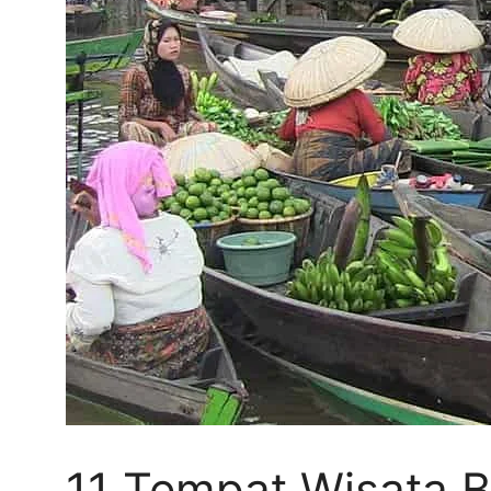
11 Tempat Wisata 