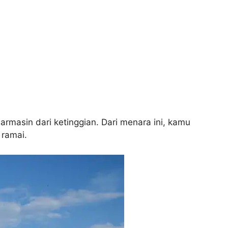
masin dari ketinggian. Dari menara ini, kamu
 ramai.