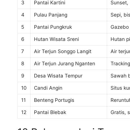
3
Pantai Kartini
Sunset,
4
Pulau Panjang
Sepi, bi
5
Pantai Pungkruk
Gazebo j
6
Hutan Wisata Sreni
Hutan p
7
Air Terjun Songgo Langit
Air terj
8
Air Terjun Jurang Nganten
Trackin
9
Desa Wisata Tempur
Sawah b
10
Candi Angin
Situs ku
11
Benteng Portugis
Reruntu
12
Pantai Blebak
Gratis, 