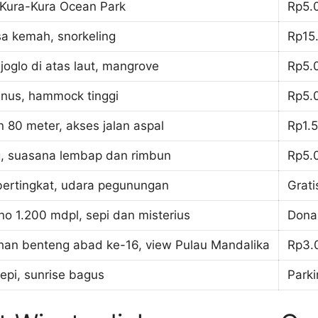
 Kura-Kura Ocean Park
Rp5.
sa kemah, snorkeling
Rp15
oglo di atas laut, mangrove
Rp5.
inus, hammock tinggi
Rp5.
un 80 meter, akses jalan aspal
Rp1.
g, suasana lembap dan rimbun
Rp5.
ertingkat, udara pegunungan
Grat
no 1.200 mdpl, sepi dan misterius
Donas
han benteng abad ke-16, view Pulau Mandalika
Rp3.
sepi, sunrise bagus
Parki