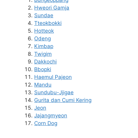
Hweori Gamja
Sundae
Tteokbokki
Hotteok
Odeng
Kimbap
Twigim
Dakkochi
Bbopki
Haemul Pajeon
Mandu
Sundubu-Jjigae
Gurita dan Cumi Kering
Jeon
Jajangmyeon
Corn Dog