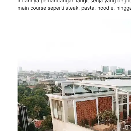
indahnya pemandangan langit senja yang begit
main course seperti steak, pasta, noodle, hingg