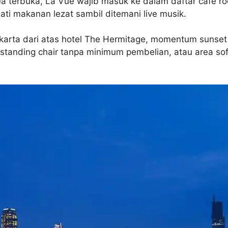
erbuka, La Vue wajib masuk ke dalam daftar cafe rooft
i makanan lezat sambil ditemani live musik.
karta dari atas hotel The Hermitage, momentum sunse
 standing chair tanpa minimum pembelian, atau area s