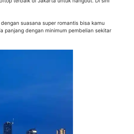
op terbaik di Jakarta untuk hangout. Di sini
t dengan suasana super romantis bisa kamu
ofa panjang dengan minimum pembelian sekitar