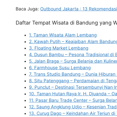
Baca Juga:
Outbound Jakarta : 13 Rekomendasi
Daftar Tempat Wisata di Bandung yang W
1. Taman Wisata Alam Lembang
2. Kawah Putih – Keajaiban Alam Bandun
3. Floating Market Lembang
4. Dusun Bambu – Pesona Tradisional di 
5. Jalan Braga – Surga Belanja dan Kuline
6. Farmhouse Susu Lembang
7. Trans Studio Bandung – Dunia Hiburan 
8. Situ Patenggang – Perdamaian di Ten
9. Punclut – Destinasi Tersembunyi Nan 
10. Taman Hutan Raya Ir. H. Djuanda – Oa
11. Pasar Baru Trade Center – Surga Bel
12. Saung Angklung Udjo – Kesenian Trad
13. Curug Dago – Keindahan Air Terjun di