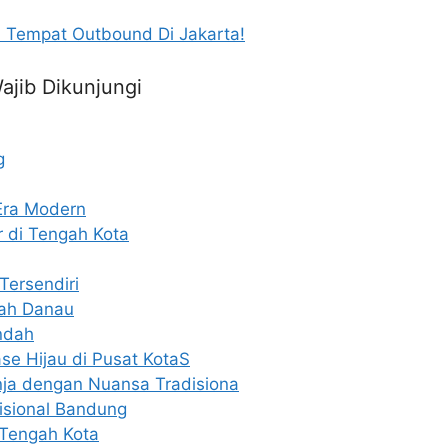
 Tempat Outbound Di Jakarta!
ajib Dikunjungi
g
Era Modern
r di Tengah Kota
Tersendiri
gah Danau
Indah
se Hijau di Pusat KotaS
anja dengan Nuansa Tradisiona
isional Bandung
 Tengah Kota