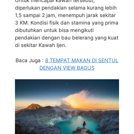
Untuk mencapai kawah tersebut,
diperlukan pendakian selama kurang lebih
1,5 sampai 2 jam, menempuh jarak sekitar
3 KM. Kondisi fisik dan stamina yang prima
dibutuhkan untuk bisa mengikuti
pendakian dengan bau belerang yang kuat
di sekitar Kawah Ijen.
Baca Juga :
8 TEMPAT MAKAN DI SENTUL
DENGAN VIEW BAGUS