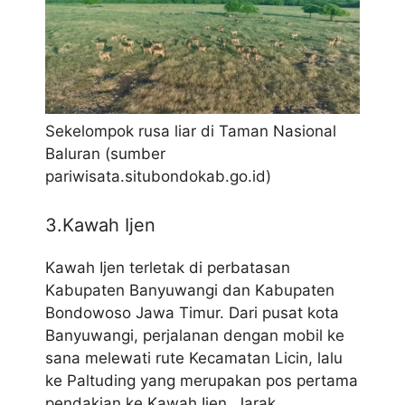
Sekelompok rusa liar di Taman Nasional
Baluran (sumber
pariwisata.situbondokab.go.id)
3.Kawah Ijen
Kawah Ijen terletak di perbatasan
Kabupaten Banyuwangi dan Kabupaten
Bondowoso Jawa Timur. Dari pusat kota
Banyuwangi, perjalanan dengan mobil ke
sana melewati rute Kecamatan Licin, lalu
ke Paltuding yang merupakan pos pertama
pendakian ke Kawah Ijen. Jarak