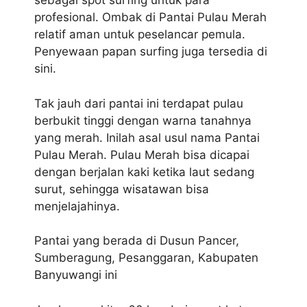
sebagai spot surfing untuk para
profesional. Ombak di Pantai Pulau Merah
relatif aman untuk peselancar pemula.
Penyewaan papan surfing juga tersedia di
sini.
Tak jauh dari pantai ini terdapat pulau
berbukit tinggi dengan warna tanahnya
yang merah. Inilah asal usul nama Pantai
Pulau Merah. Pulau Merah bisa dicapai
dengan berjalan kaki ketika laut sedang
surut, sehingga wisatawan bisa
menjelajahinya.
Pantai yang berada di Dusun Pancer,
Sumberagung, Pesanggaran, Kabupaten
Banyuwangi ini