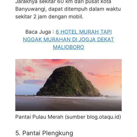
Jaraknya sekitar 60 km dari pusat kota
Banyuwangi, dapat ditempuh dalam waktu
sekitar 2 jam dengan mobil.
Baca Juga :
6 HOTEL MURAH TAPI
NGGAK MURAHAN DI JOGJA DEKAT
MALIOBORO
Pantai Pulau Merah (sumber blog.otaqu.id)
5. Pantai Plengkung