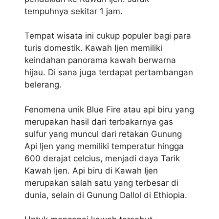
tempuhnya sekitar 1 jam.
Tempat wisata ini cukup populer bagi para
turis domestik. Kawah Ijen memiliki
keindahan panorama kawah berwarna
hijau. Di sana juga terdapat pertambangan
belerang.
Fenomena unik Blue Fire atau api biru yang
merupakan hasil dari terbakarnya gas
sulfur yang muncul dari retakan Gunung
Api Ijen yang memiliki temperatur hingga
600 derajat celcius, menjadi daya Tarik
Kawah Ijen. Api biru di Kawah Ijen
merupakan salah satu yang terbesar di
dunia, selain di Gunung Dallol di Ethiopia.