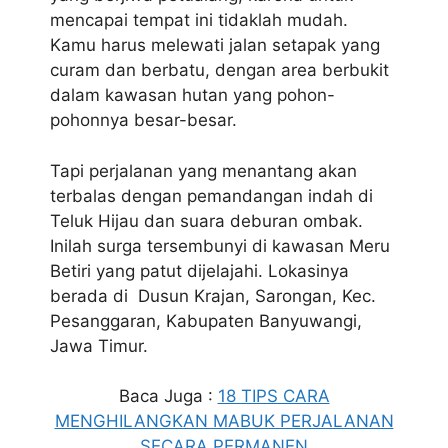
mencapai tempat ini tidaklah mudah.
Kamu harus melewati jalan setapak yang
curam dan berbatu, dengan area berbukit
dalam kawasan hutan yang pohon-
pohonnya besar-besar.
Tapi perjalanan yang menantang akan
terbalas dengan pemandangan indah di
Teluk Hijau dan suara deburan ombak.
Inilah surga tersembunyi di kawasan Meru
Betiri yang patut dijelajahi. Lokasinya
berada di Dusun Krajan, Sarongan, Kec.
Pesanggaran, Kabupaten Banyuwangi,
Jawa Timur.
Baca Juga :
18 TIPS CARA
MENGHILANGKAN MABUK PERJALANAN
SECARA PERMANEN