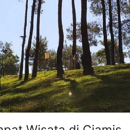
pat Wisata di Ciamis