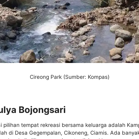
Cireong Park (Sumber: Kompas)
lya Bojongsari
i pilihan tempat rekreasi bersama keluarga adalah Ka
dah di Desa Gegempalan, Cikoneng, Ciamis. Ada banyak