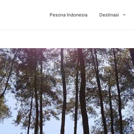
Pesona Indonesia
Destinasi