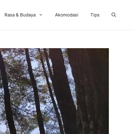
Rasa & Budaya
Akomodasi
Tips