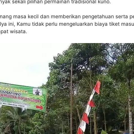
ak sekali pilihan permainan tradisional kuno.
ang masa kecil dan memberikan pengetahuan serta pe
ya ini, Kamu tidak perlu mengeluarkan biaya tiket mas
pat wisata.