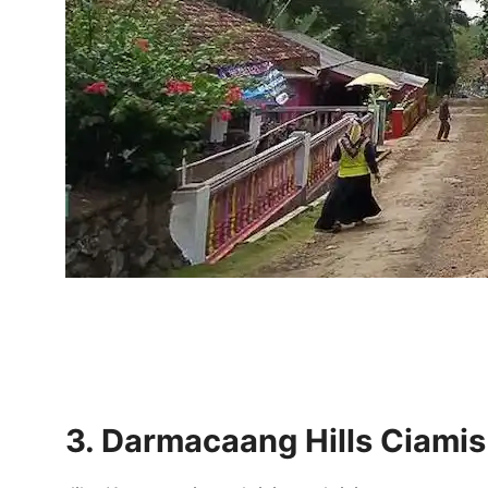
3. Darmacaang Hills Ciamis