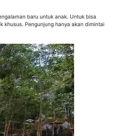
ngalaman baru untuk anak. Untuk bisa
uk khusus. Pengunjung hanya akan dimintai