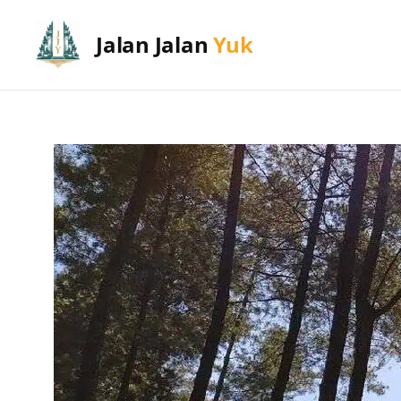
Skip
to
content