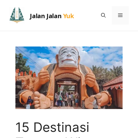
Skip
to
Menu
content
15 Destinasi