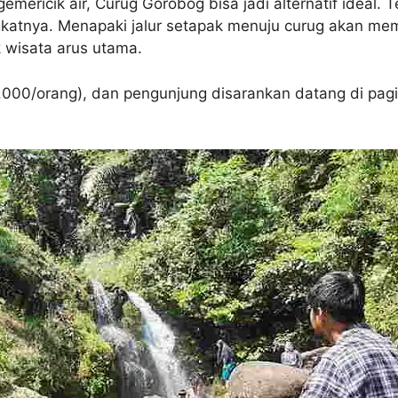
ricik air, Curug Gorobog bisa jadi alternatif ideal. Te
tingkatnya. Menapaki jalur setapak menuju curug akan 
ek wisata arus utama.
.000/orang), dan pengunjung disarankan datang di pagi