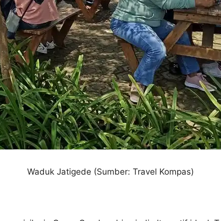
Waduk Jatigede
(Sumber: Travel Kompas)