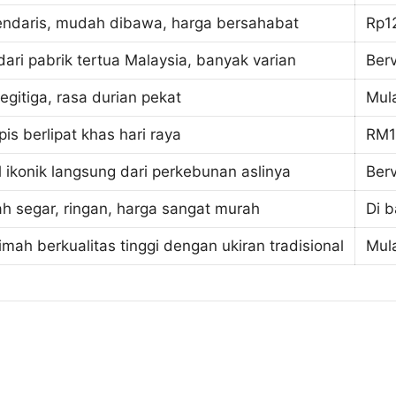
endaris, mudah dibawa, harga bersahabat
Rp1
dari pabrik tertua Malaysia, banyak varian
Berv
egitiga, rasa durian pekat
Mul
ipis berlipat khas hari raya
RM1
l ikonik langsung dari perkebunan aslinya
Ber
h segar, ringan, harga sangat murah
Di 
imah berkualitas tinggi dengan ukiran tradisional
Mul