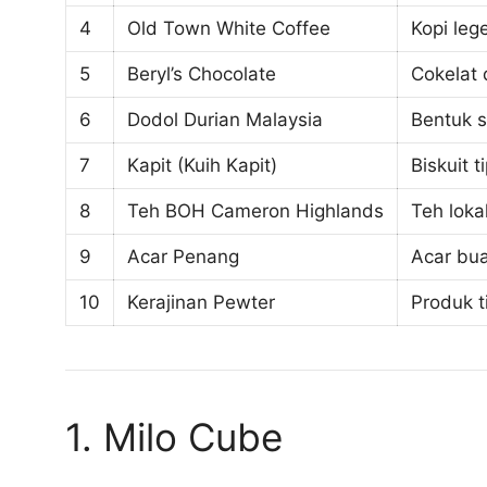
4
Old Town White Coffee
Kopi leg
5
Beryl’s Chocolate
Cokelat 
6
Dodol Durian Malaysia
Bentuk s
7
Kapit (Kuih Kapit)
Biskuit t
8
Teh BOH Cameron Highlands
Teh loka
9
Acar Penang
Acar bua
10
Kerajinan Pewter
Produk t
1. Milo Cube