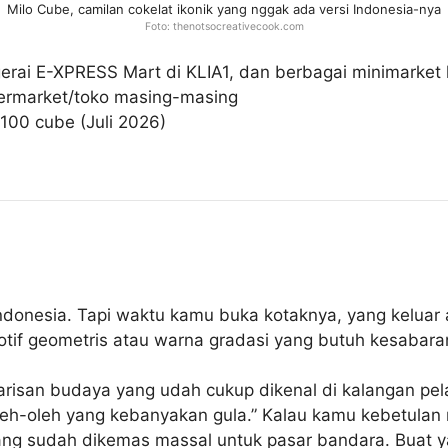
Milo Cube, camilan cokelat ikonik yang nggak ada versi Indonesia-nya
Foto: thenotsocreativecook.com
erai E-XPRESS Mart di KLIA1, dan berbagai minimarket 
permarket/toko masing-masing
100 cube (Juli 2026)
i Indonesia. Tapi waktu kamu buka kotaknya, yang keluar
if geometris atau warna gradasi yang butuh kesabaran
warisan budaya yang udah cukup dikenal di kalangan pe
 oleh-oleh yang kebanyakan gula.” Kalau kamu kebetulan
ang sudah dikemas massal untuk pasar bandara. Buat ya