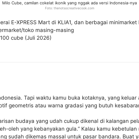
Milo Cube, camilan cokelat ikonik yang nggak ada versi Indonesia-nya
Foto: thenotsocreativecook.com
erai E-XPRESS Mart di KLIA1, dan berbagai minimarket 
permarket/toko masing-masing
100 cube (Juli 2026)
i Indonesia. Tapi waktu kamu buka kotaknya, yang keluar
if geometris atau warna gradasi yang butuh kesabaran
warisan budaya yang udah cukup dikenal di kalangan pe
 oleh-oleh yang kebanyakan gula.” Kalau kamu kebetulan
ang sudah dikemas massal untuk pasar bandara. Buat ya