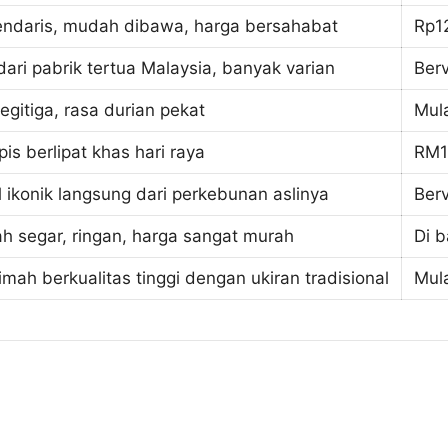
endaris, mudah dibawa, harga bersahabat
Rp1
dari pabrik tertua Malaysia, banyak varian
Berv
egitiga, rasa durian pekat
Mul
ipis berlipat khas hari raya
RM1
l ikonik langsung dari perkebunan aslinya
Ber
h segar, ringan, harga sangat murah
Di 
imah berkualitas tinggi dengan ukiran tradisional
Mul