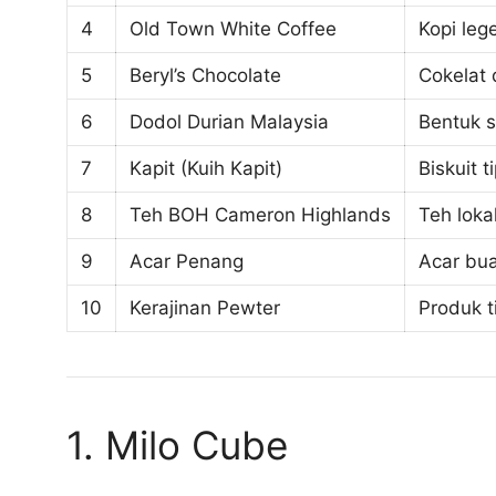
4
Old Town White Coffee
Kopi leg
5
Beryl’s Chocolate
Cokelat 
6
Dodol Durian Malaysia
Bentuk s
7
Kapit (Kuih Kapit)
Biskuit t
8
Teh BOH Cameron Highlands
Teh loka
9
Acar Penang
Acar bua
10
Kerajinan Pewter
Produk t
1. Milo Cube