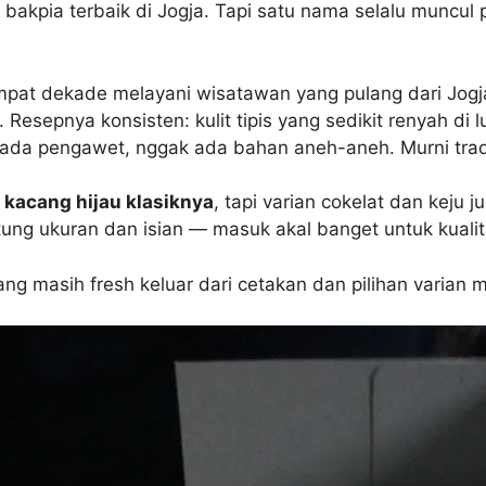
akpia terbaik di Jogja. Tapi satu nama selalu muncul p
i empat dekade melayani wisatawan yang pulang dari Jo
esepnya konsisten: kulit tipis yang sedikit renyah di l
ada pengawet, nggak ada bahan aneh-aneh. Murni tradis
 kacang hijau klasiknya
, tapi varian cokelat dan keju j
ng ukuran dan isian — masuk akal banget untuk kualita
g masih fresh keluar dari cetakan dan pilihan varian m